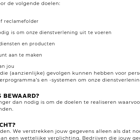
or de volgende doelen:
of reclamefolder
ig is om onze dienstverlening uit te voeren
 diensten en producten
unt aan te maken
an jou
die (aanzienlijke) gevolgen kunnen hebben voor per
rprogramma’s en -systemen om onze dienstverlening 
S BEWAARD?
nger dan nodig is om de doelen te realiseren waarv
nden.
CHT?
en. We verstrekken jouw gegevens alleen als dat nod
an een wettelijke verplichting. Bedrijven die jouw g