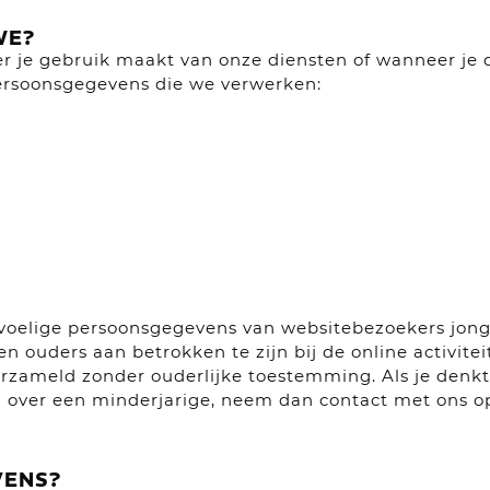
WE?
e gebruik maakt van onze diensten of wanneer je de
persoonsgegevens die we verwerken:
oelige persoonsgegevens van websitebezoekers jonge
n ouders aan betrokken te zijn bij de online activit
erzameld zonder ouderlijke toestemming. Als je den
over een minderjarige, neem dan contact met ons op
VENS?